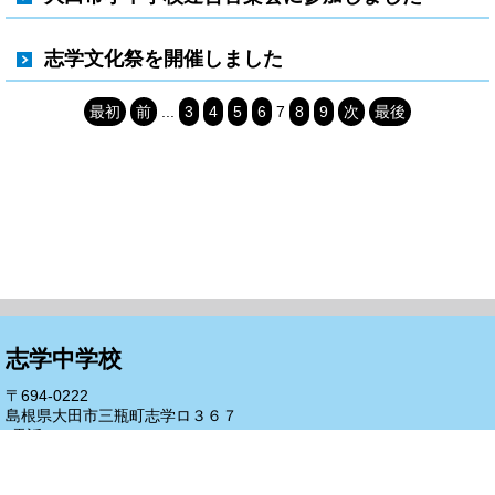
志学文化祭を開催しました
最初
前
...
3
4
5
6
7
8
9
次
最後
志学中学校
〒694-0222
島根県大田市三瓶町志学ロ３６７
(電話)0854-83-2208
(FAX)0854-83-2234