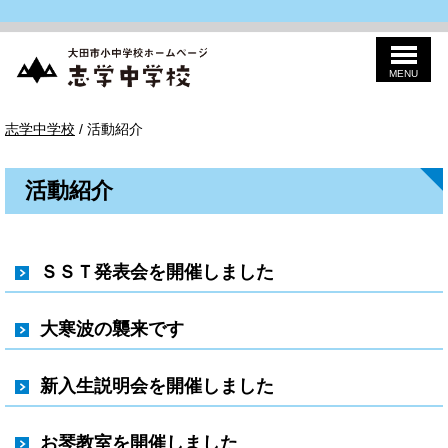
MENU
このページの本文へ
志
現
志学中学校
/
活動紹介
学
在
中
の
学
位
校
活動紹介
置：
ＳＳＴ発表会を開催しました
大寒波の襲来です
新入生説明会を開催しました
お琴教室を開催しました