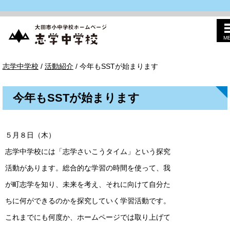
M
このページの本文へ
志
現
志学中学校
/
活動紹介
/
今年もSSTが始まります
学
在
中
の
学
位
校
今年もSSTが始まります
置：
５月８日（木）
志学中学校には「志学さいこうタイム」という探究
活動があります。総合的な学習の時間を使って、我
が町志学を知り、未来を考え、それに向けて自分た
ちに何ができるのかを探究していく学習活動です。
これまでにも何度か、ホームページでは取り上げて