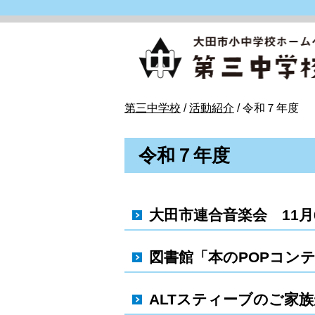
このページの本文へ
現
第三中学校
/
活動紹介
/
令和７年度
在
の
令和７年度
位
置：
大田市連合音楽会 11月
図書館「本のPOPコンテ
ALTスティーブのご家族