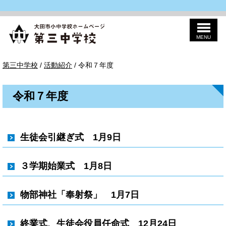
MENU
このページの本文へ
第
現
第三中学校
/
活動紹介
/
令和７年度
三
在
の
位
令和７年度
置：
生徒会引継ぎ式 1月9日
３学期始業式 1月8日
物部神社「奉射祭」 1月7日
終業式、生徒会役員任命式 12月24日