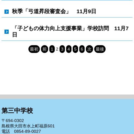
秋季「弓道昇段審査会」 11月9日
「子どもの体力向上支援事業」学校訪問 11月7
日
最初
前
1
2
3
4
5
6
次
最後
第三中学校
〒694-0302
島根県大田市水上町福原601
電話 0854-89-0027