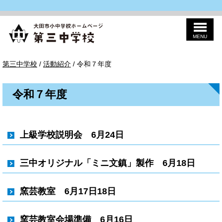
MENU
このページの本文へ
第
現
第三中学校
/
活動紹介
/
令和７年度
三
在
の
位
令和７年度
置：
上級学校説明会 6月24日
三中オリジナル「ミニ文鎮」製作 6月18日
窯芸教室 6月17日18日
窯芸教室会場準備 6月16日