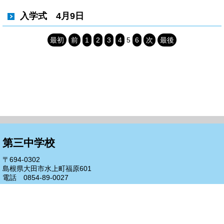
入学式 4月9日
最初
前
1
2
3
4
5
6
次
最後
第三中学校
〒694-0302
島根県大田市水上町福原601
電話 0854-89-0027
FAX 0854-89-0154
代表メール to-3ty@ed.iwamigin.jp
証明書申請について
サイトについて