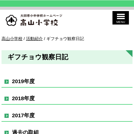
MENU
このページの本文へ
高
現
高山小学校
/
活動紹介
/
ギフチョウ観察日記
山
在
小
の
学
位
校
ギフチョウ観察日記
置：
2019年度
2018年度
2017年度
過去の取組