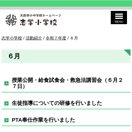
MENU
このページの本文へ
志
現
志学小学校
/
活動紹介
/
令和７年度
/
６月
学
在
の
位
６月
置：
授業公開・給食試食会・救急法講習会（６月２
７日）
生徒指導についての研修を行いました
PTA奉仕作業を行いました