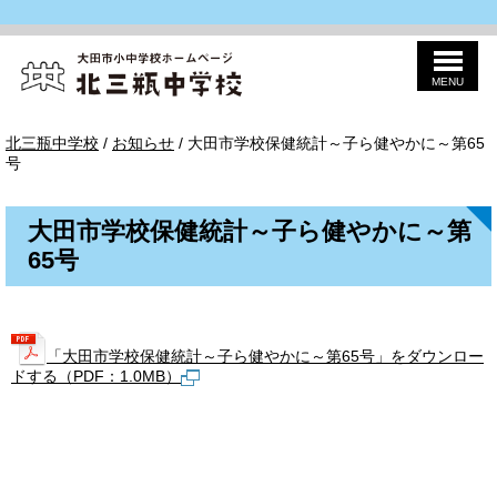
MENU
このページの本文へ
北
現
北三瓶中学校
/
お知らせ
/
大田市学校保健統計～子ら健やかに～第65
三
在
号
瓶
の
中
位
置：
大田市学校保健統計～子ら健やかに～第
65号
「大田市学校保健統計～子ら健やかに～第65号」をダウンロー
ドする（PDF：1.0MB）