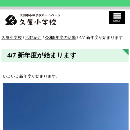
MENU
このページの本文へ
久
現
久屋小学校
/
活動紹介
/
令和8年度の活動
/
4/7 新年度が始まります
屋
在
の
位
4/7 新年度が始まります
置：
いよいよ新年度が始まります。