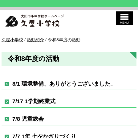
MENU
このページの本文へ
久
現
久屋小学校
/
活動紹介
/
令和8年度の活動
屋
在
の
位
令和8年度の活動
置：
8/1 環境整備、ありがとうございました。
7/17 1学期終業式
7/8 児童総会
7/7 1年 七夕かざりづくり