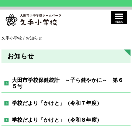
MENU
このページの本文へ
久
現
久手小学校
/
お知らせ
手
在
の
位
お知らせ
置：
大田市学校保健統計 ～子ら健やかに～ 第６
５号
学校だより「かけと」（令和７年度）
学校だより「かけと」（令和８年度）