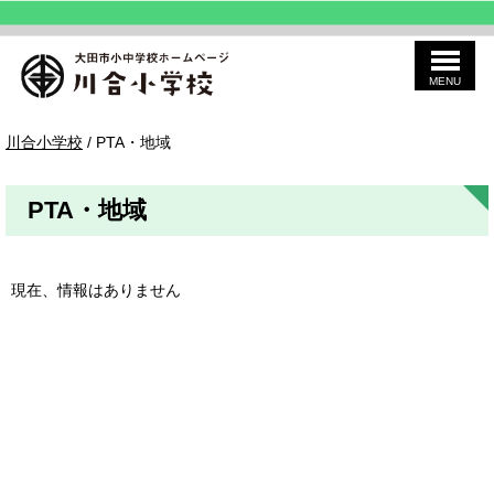
MENU
このページの本文へ
川
現
川合小学校
/
PTA・地域
合
在
の
位
PTA・地域
置：
現在、情報はありません