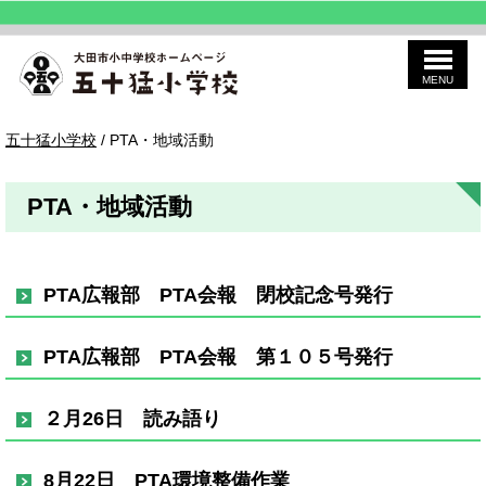
MENU
このページの本文へ
五
現
五十猛小学校
/
PTA・地域活動
十
在
猛
の
位
PTA・地域活動
置：
PTA広報部 PTA会報 閉校記念号発行
PTA広報部 PTA会報 第１０５号発行
２月26日 読み語り
8月22日 PTA環境整備作業