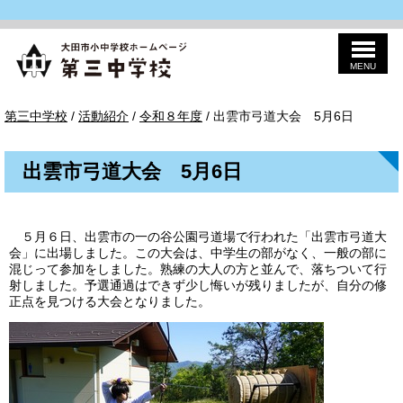
MENU
このページの本文へ
第
現
第三中学校
/
活動紹介
/
令和８年度
/
出雲市弓道大会 5月6日
三
在
の
位
出雲市弓道大会 5月6日
置：
５月６日、出雲市の一の谷公園弓道場で行われた「出雲市弓道大
会」に出場しました。この大会は、中学生の部がなく、一般の部に
混じって参加をしました。熟練の大人の方と並んで、落ちついて行
射しました。予選通過はできず少し悔いが残りましたが、自分の修
正点を見つける大会となりました。