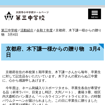
MENU
このページの本文へ
第
現
第三中学校
/
活動紹介
/
令和７年度
/
京都府、木下謙一様からの贈り
三
在
物 3月4日
の
位
置：
京都府、木下謙一様からの贈り物 3月4
日
京都府在住の本校第１期卒業生、木下謙一さんから毎年、卒業生
に対して記念品をいただいています。木下さんの変わらぬ三中愛
に、心から感謝申しあげます。
今年度は、ネーム刺繍入りスポーツタオル、卒業生各自が希望す
る品（卓球ラバー、目覚まし時計、大判ノート）、書籍３冊、校区
内大森町のパン屋さん「ベッカライコンディトライヒダカ」の特製
バウムクーヘンが届けられました。この日に卒業生に贈りました
が、大変喜び感動していました。