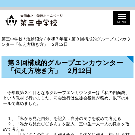
MENU
このページの本文へ
第
現
第三中学校
/
活動紹介
/
令和７年度
/
第３回構成的グループエンカウ
三
在
ンター「伝え方聴き方」 2月12日
の
位
置：
第３回構成的グループエンカウンター
「伝え方聴き方」 2月12日
今年度第３回目となるグループエンカウンターは「私の四面鏡」
という教材で行いました。司会進行は生徒会役員が務め、以下のル
ールで進めました。
１、「私から見た自分」を記入…自分の良さを改めて考える
２，「私から見た〇〇さん」を記入…三中生一人一人の良さを改
めて考える
３、「〇〇さんの良さ」を伝え合う…具体的に伝え、相づちを打