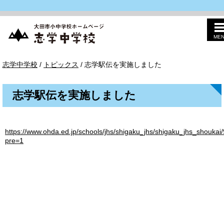
ME
このページの本文へ
志
現
志学中学校
/
トピックス
/
志学駅伝を実施しました
学
在
中
の
学
位
校
志学駅伝を実施しました
置：
https://www.ohda.ed.jp/schools/jhs/shigaku_jhs/shigaku_jhs_shoukai
pre=1