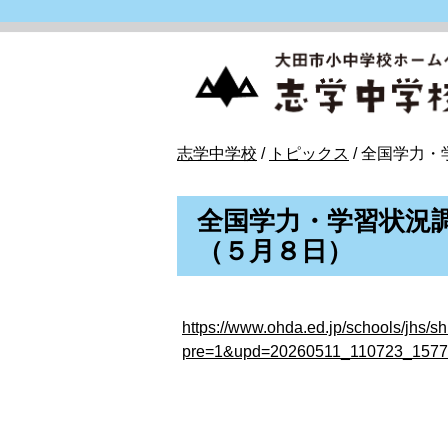
このページの本文へ
現
志学中学校
/
トピックス
/
全国学力・
在
の
全国学力・学習状況
位
（５月８日）
置：
https://www.ohda.ed.jp/schools/jhs/
pre=1&upd=20260511_110723_1577