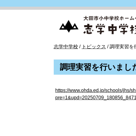
このページの本文へ
現
志学中学校
/
トピックス
/
調理実習を
在
の
調理実習を行いまし
位
置：
https://www.ohda.ed.jp/schools/jhs/
pre=1&upd=20250709_180856_847