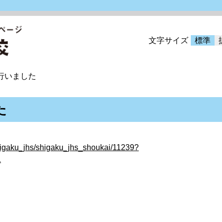
文字サイズ
標準
行いました
た
shigaku_jhs/shigaku_jhs_shoukai/11239?
1