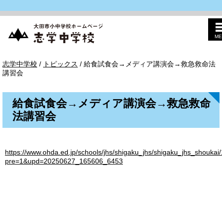
ME
このページの本文へ
志
現
志学中学校
/
トピックス
/
給食試食会→メディア講演会→救急救命法
学
在
講習会
中
の
学
位
校
置：
給食試食会→メディア講演会→救急救命
法講習会
https://www.ohda.ed.jp/schools/jhs/shigaku_jhs/shigaku_jhs_shoukai
pre=1&upd=20250627_165606_6453