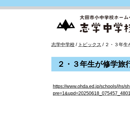
このページの本文へ
現
志学中学校
/
トピックス
/
２・３年生
在
の
２・３年生が修学旅
位
置：
https://www.ohda.ed.jp/schools/jhs/
pre=1&upd=20250618_075457_480