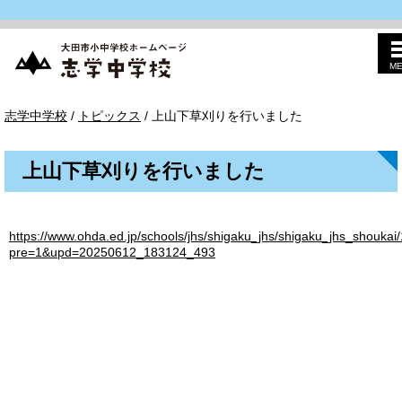
M
このページの本文へ
志
現
志学中学校
/
トピックス
/
上山下草刈りを行いました
学
在
中
の
学
位
校
上山下草刈りを行いました
置：
https://www.ohda.ed.jp/schools/jhs/shigaku_jhs/shigaku_jhs_shoukai
pre=1&upd=20250612_183124_493