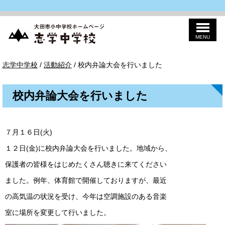
MENU
このページの本文へ
志
現
志学中学校
/
活動紹介
/
校内弁論大会を行いました
学
在
中
の
学
位
校
校内弁論大会を行いました
置：
７月１６日(火)
１２日(金)に校内弁論大会を行いました。地域から、
保護者の皆様をはじめたくさん聴きに来てください
ました。例年、体育館で開催しておりますが、最近
の高気温の状況を受け、今年は空調施設のある音楽
室に場所を変更して行いました。