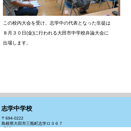
この校内大会を受け、志学中の代表となった生徒は
８
月３０日(金)に行われる大田市中学校弁論大会に
出
場
します。
志学中学校
〒694-0222
島根県大田市三瓶町志学ロ３６７
(電話)0854-83-2208