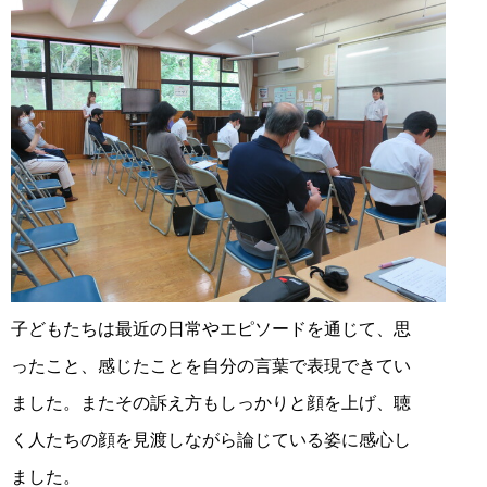
子どもたちは最近の日常や
エピソードを通じて、思
ったこと、
感じたことを自分の言葉で表現できてい
ま
した。またその
訴え方もしっかりと顔を上げ、聴
く
人たちの顔を見渡
しながら論じている姿に感心し
まし
た。