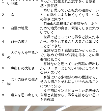
１
きっかけに生まれた志学を守る使命
い地域
感・責任感
怖いと思っていた祖先の遺影が、い
２
命
とこの誕生により怖くなくなり、生命
の尊さに気づく
Tiktokの島根批判の投稿から、あら
３
自慢の地元
ためて地元の良さ、素晴らしさに気づ
いていく
世界で起こっている戦争と読んだ本
４
戦争の怖さ
から、夢をもてることの尊さに気づく
ことができた
家族がコロナ感染症にかかったこと
大切な人を守るた
５
で、改めて情報や知識を得ることの重
め
要性に気づく
意味ないと思っていた部活の声出し
６
声出しの大切さ
が、リーダーとしていい部として不可
欠だと気づく
身近にいる多種類の魚の世話から、
ぼくの好きな生き
７
その大切さとそれにより得られること
物
について知る
６年前にインタビューした老夫婦の
８
過去を思い出して
言葉と表情から、戦争を許さない思い
を再確認