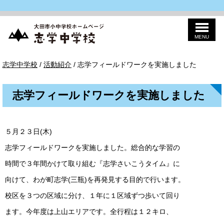
MENU
このページの本文へ
志
現
志学中学校
/
活動紹介
/
志学フィールドワークを実施しました
学
在
中
の
学
位
校
志学フィールドワークを実施しました
置：
５月２３日(木)
志学フィールドワークを実施しました。総合的な学習の
時間で３年間かけて取り組む『志学さいこうタイム』に
向けて、わが町志学(三瓶)を再発見する目的で行います。
校区を３つの区域に分け、１年に１区域ずつ歩いて回り
ます。今年度は上山エリアです。全行程は１２キロ、