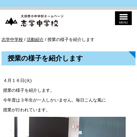
MENU
このページの本文へ
志
現
志学中学校
/
活動紹介
/
授業の様子を紹介します
学
在
中
の
学
位
校
授業の様子を紹介します
置：
４月１６日(火)
授業の様子を紹介します。
今年度は３年生が一人しかいません。毎日こんな風に
授業が行われています。