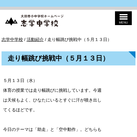
MENU
このページの本文へ
志
現
志学中学校
/
活動紹介
/
走り幅跳び挑戦中（５月１３日）
学
在
中
の
学
位
校
走り幅跳び挑戦中（５月１３日）
置：
５月１３日（水）
体育の授業では走り幅跳びに挑戦しています。今週
は天候もよく、ひなたにいるとすぐに汗が噴き出し
てくるほどです。
今日のテーマは「助走」と「空中動作」。どちらも