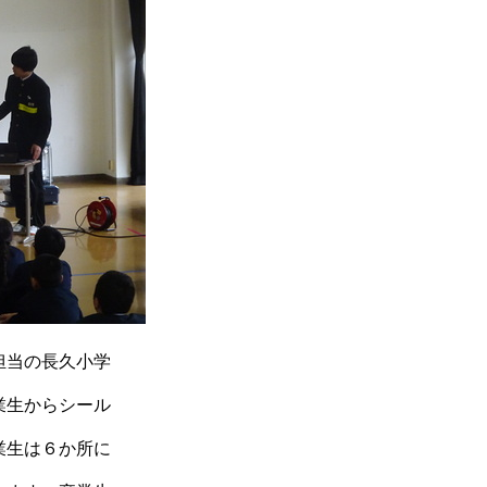
担当の長久小学
業生からシール
業生は６か所に