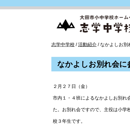
このページの本文へ
現
志学中学校
/
活動紹介
/
なかよしお別
在
の
なかよしお別れ会に
位
置：
２月２７日（金）
市内１・４班によるなかよしお別れ
た。お別れ会ですので、主役は小学
校３年生です。