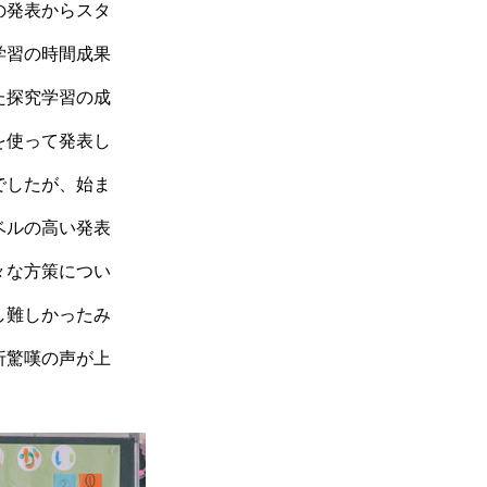
の発表からスタ
学習の時間成果
た探究学習の成
を使って発表し
でしたが、始ま
ベルの高い発表
々な方策につい
し難しかったみ
折驚嘆の声が上