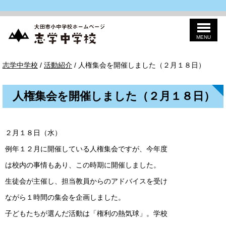
MENU
このページの本文へ
志
現
志学中学校
/
活動紹介
/
人権集会を開催しました（２月１８日）
学
在
中
の
学
位
校
人権集会を開催しました（２月１８日）
置：
２月１８日（水）
例年１２月に開催している人権集会ですが、今年度
は校内の事情もあり、この時期に開催しました。
生徒会が主催し、担当教員からのアドバイスを受け
ながら１時間の集会を企画しました。
子どもたちが選んだ活動は「権利の熱気球」。学校