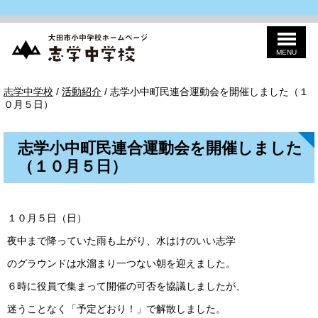
MENU
このページの本文へ
志
現
志学中学校
/
活動紹介
/
志学小中町民連合運動会を開催しました（１
学
在
０月５日）
中
の
学
位
校
置：
志学小中町民連合運動会を開催しました
（１０月５日）
１０月５日（日）
夜中まで降っていた雨も上がり、水はけのいい志学
のグラウンドは水溜まり一つない朝を迎えました。
６時に役員で集まって開催の可否を協議しましたが、
迷うことなく「予定どおり！」で解散しました。