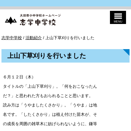
MENU
このページの本文へ
志
現
志学中学校
/
活動紹介
/
上山下草刈りを行いました
学
在
中
の
学
位
校
上山下草刈りを行いました
置：
６月１２日（木）
タイトルの「上山下草刈り」。「何をおこなったん
だ？」と思われた方もおられることと思います。
読み方は「うやましたくさかり」。「うやま」は地
名です。「したくさかり」は植え付けた苗木が、そ
の成長を周囲の雑草木に妨げられないように、鎌等