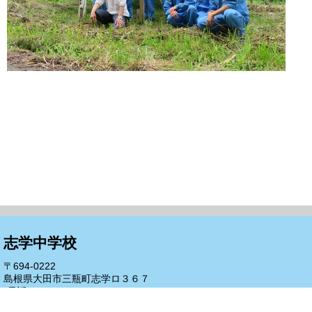
志学中学校
〒694-0222
島根県大田市三瓶町志学ロ３６７
(電話)0854-83-2208
(FAX)0854-83-2234