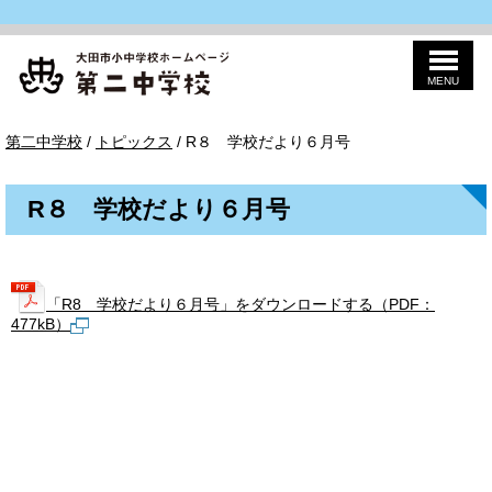
MENU
このページの本文へ
第
現
第二中学校
/
トピックス
/
R８ 学校だより６月号
二
在
の
位
R８ 学校だより６月号
置：
「R8 学校だより６月号」をダウンロードする（PDF：
477kB）