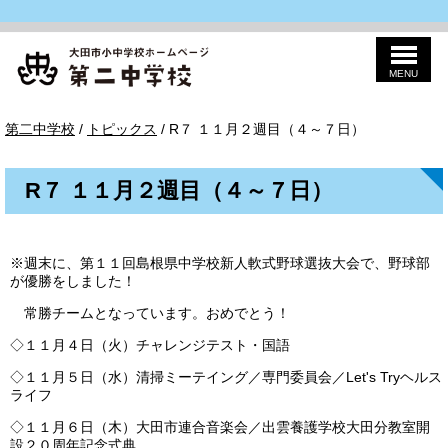
MENU
このページの本文へ
第
現
第二中学校
/
トピックス
/
R７ １１月２週目（４～７日）
二
在
の
位
R７ １１月２週目（４～７日）
置：
※週末に、第１１回島根県中学校新人軟式野球選抜大会で、野球部
が優勝をしました！
常勝チームとなっています。おめでとう！
◇１１月４日（火）チャレンジテスト・国語
◇１１月５日（水）清掃ミーテイング／専門委員会／Let's Tryヘルス
ライフ
◇１１月６日（木）大田市連合音楽会／出雲養護学校大田分教室開
設２０周年記念式典