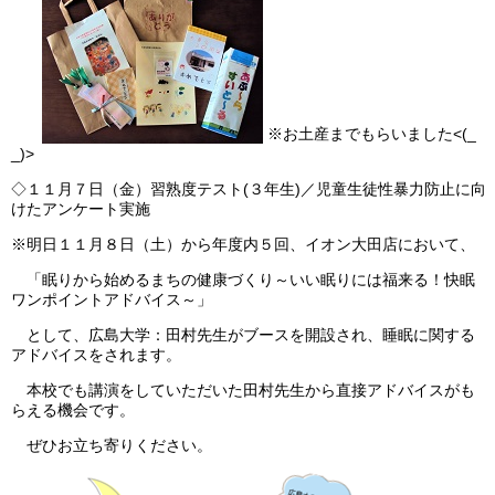
※お土産までもらいました<(_
_)>
◇１１月７日（金）習熟度テスト(３年生)／児童生徒性暴力防止に向
けたアンケート実施
※明日１１月８日（土）から年度内５回、イオン大田店において、
「眠りから始めるまちの健康づくり～いい眠りには福来る！快眠
ワンポイントアドバイス～」
として、広島大学：田村先生がブースを開設され、睡眠に関する
アドバイスをされます。
本校でも講演をしていただいた田村先生から直接アドバイスがも
らえる機会です。
ぜひお立ち寄りください。