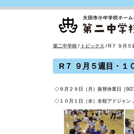
このページの本文へ
現
第二中学校
/
トピックス
/
R７ ９月
在
の
R７ ９月５週目・１
位
置：
◇９月２９日（月）振替休業日［9/2
◇１０月１日（水）全校アドジャン 