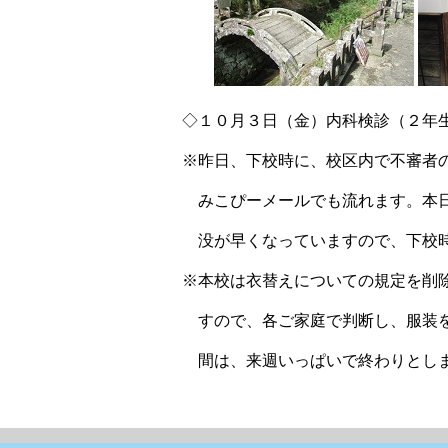
◇１０月３日（金）内科検診（２年
※昨日、下校時に、校区内で不審者
みこぴーメールでも流れます。本日
没が早くなっていますので、下校時
※本校は衣替えについての規定を削
すので、各ご家庭で判断し、服装を
間は、来週いっぱいで終わりとし