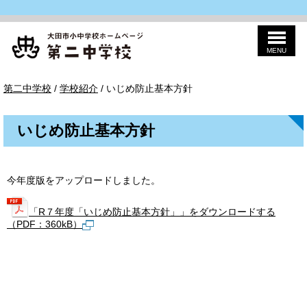
MENU
このページの本文へ
第
現
第二中学校
/
学校紹介
/
いじめ防止基本方針
二
在
の
位
いじめ防止基本方針
置：
今年度版をアップロードしました。
「R７年度「いじめ防止基本方針」」をダウンロードする
（PDF：360kB）