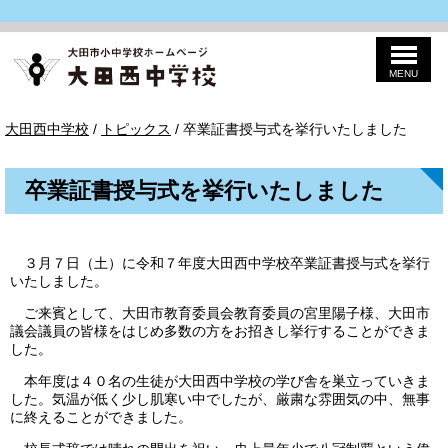
MENU
このページの本文へ
大
現
大田西中学校
/
トピックス
/
卒業証書授与式を挙行いたしました
田
在
西
の
中
位
学
卒業証書授与式を挙行いたしました
置：
校
３月７日（土）に令和７年度大田西中学校卒業証書授与式を挙行
いたしました。
ご来賓として、大田市教育委員会教育委員の宮里陽子様、大田市
議会議員の皆様をはじめ多数の方をお招きし挙行することができま
した。
本年度は４０名の生徒が大田西中学校の学び舎を巣立っていきま
した。気温が低く少し肌寒い中でしたが、厳粛な雰囲気の中、無事
に終えることができました。