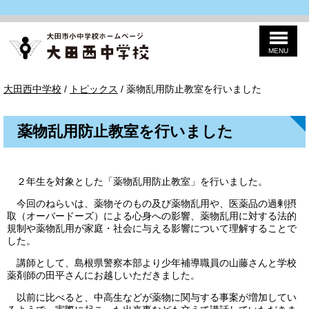
MENU
このページの本文へ
大
現
大田西中学校
/
トピックス
/
薬物乱用防止教室を行いました
田
在
西
の
中
位
学
薬物乱用防止教室を行いました
置：
校
２年生を対象とした「薬物乱用防止教室」を行いました。
今回のねらいは、薬物そのもの及び薬物乱用や、医薬品の過剰摂
取（オーバードーズ）による心身への影響、薬物乱用に対する法的
規制や薬物乱用が家庭・社会に与える影響について理解することで
した。
講師として、島根県警察本部より少年補導職員の山藤さんと学校
薬剤師の田平さんにお越しいただきました。
以前に比べると、中高生などが薬物に関与する事案が増加してい