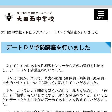
MENU
このページの本文へ
大
現
大田西中学校
/
トピックス
/
デートＤＶ予防講座を行いました
田
在
西
の
中
位
学
デートＤＶ予防講座を行いました
置：
校
あすてらす内にある女性相談センターから２名の講師をお招き
し、デートＤＶ予防講座を行いました。
ＤＶとは何か、そして、暴力の種類（身体的・精神的・経済的・
社会的・性的）についても詳しくお話をしていただきました。
また、より良い人間関係を築くためには、暴力を認めない、「自
分」も「相手」もたいせつにする。対等な関係をつくる。というこ
とがデートＤＶを生まない第一歩であることを教えていただきまし
た。