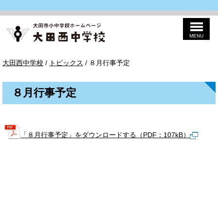
MENU
このページの本文へ
大
現
大田西中学校
/
トピックス
/
８月行事予定
田
在
西
の
中
位
学
８月行事予定
置：
校
「８月行事予定」をダウンロードする（PDF：107kB）