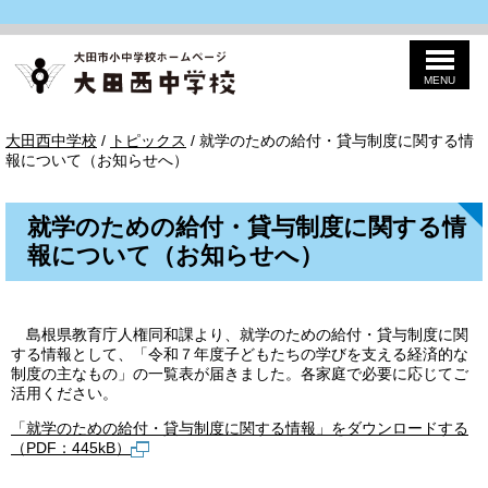
MENU
このページの本文へ
大
現
大田西中学校
/
トピックス
/
就学のための給付・貸与制度に関する情
田
在
報について（お知らせへ）
西
の
中
位
学
置：
校
就学のための給付・貸与制度に関する情
報について（お知らせへ）
島根県教育庁人権同和課より、就学のための給付・貸与制度に関
する情報として、「令和７年度子どもたちの学びを支える経済的な
制度の主なもの」の一覧表が届きました。各家庭で必要に応じてご
活用ください。
「就学のための給付・貸与制度に関する情報」をダウンロードする
（PDF：445kB）