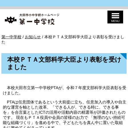
MENU
このページの本文へ
一
現
第一中学校
/
お知らせ
/
本校ＰＴＡ文部科学大臣より表彰を受けまし
中
在
た
の
位
置：
本校ＰＴＡ文部科学大臣より表彰を受け
ました
本校大田市立第一中学校PTAが、令和７年度文部科学大臣表彰を受
けました。
PTAは任意団体であるという大前提に立ち、任意加入の導入や自主
的な運営を軸とした改革、「できる人が、できる時に、できる事
を」を合言葉としたICTの活用や活動内容の精選等が評価されたもの
です。 現在もＰＴＡ役員や会員の皆様のお力で 「無理のない持続可
能な組織づくり」を進める中で、子どもたちを真ん中に置いた取組
をに努めてくださっています。