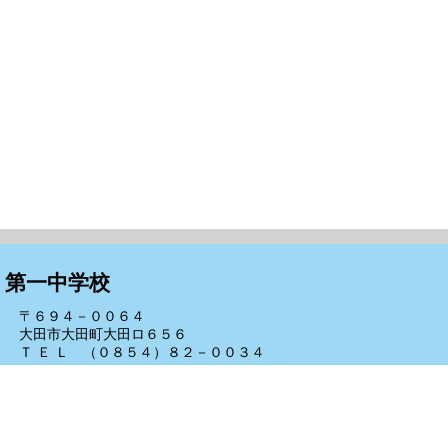
第一中学校
〒６９４－００６４
大田市大田町大田ロ６５６
Ｔ Ｅ Ｌ （０８５４）８２－００３４
Ｆ Ａ Ｘ （０８５４）８４－７２５１
e-mail to-1ty@ed.iwamigin.jp
証明書申請について
サイトについて