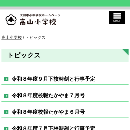
MENU
このページの本文へ
高
現
高山小学校
/
トピックス
山
在
小
の
学
位
校
トピックス
置：
令和８年度９月下校時刻と行事予定
令和８年度校報たかやま７月号
令和８年度校報たかやま６月号
令和８年度７月下校時刻と行事予定