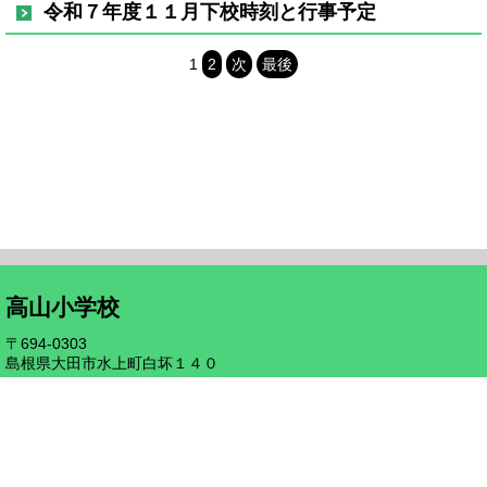
令和７年度１１月下校時刻と行事予定
1
2
次
最後
高山小学校
〒694-0303
島根県大田市水上町白坏１４０
TEL/0854-89-0627 FAX/89-0928
Mail:to-takayamas@ed.iwamigin.jp
証明書申請について
サイトについて
Copyright (C)大田市教育委員会