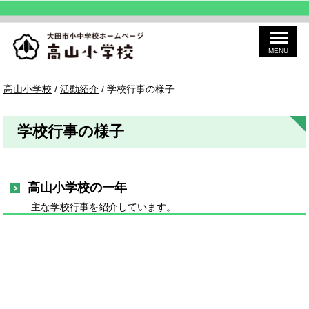
MENU
このページの本文へ
高
現
高山小学校
/
活動紹介
/
学校行事の様子
山
在
小
の
学
位
校
学校行事の様子
置：
高山小学校の一年
主な学校行事を紹介しています。