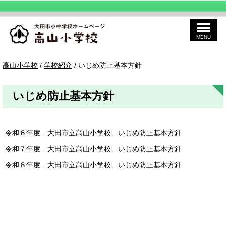
MENU
このページの本文へ
高
現
高山小学校
/
学校紹介
/
いじめ防止基本方針
山
在
小
の
学
位
校
いじめ防止基本方針
置：
令和６年度 大田市立高山小学校 いじめ防止基本方針
令和７年度 大田市立高山小学校 いじめ防止基本方針
令和８年度 大田市立高山小学校 いじめ防止基本方針