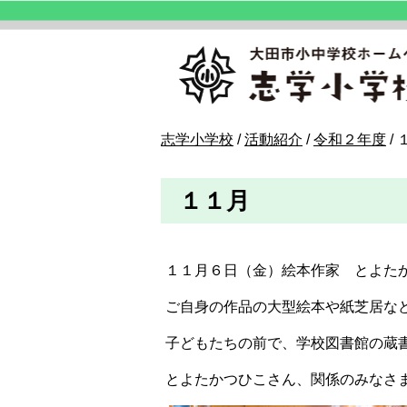
このページの本文へ
現
志学小学校
/
活動紹介
/
令和２年度
/
在
の
１１月
位
置：
１１月６日（金）絵本作家 とよた
ご自身の作品の大型絵本や紙芝居な
子どもたちの前で、学校図書館の蔵
とよたかつひこさん、関係のみなさ