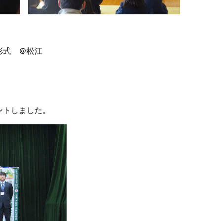
彰式 ＠松江
！
ントしました。