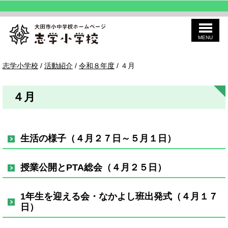
MENU
このページの本文へ
志
現
志学小学校
/
活動紹介
/
令和８年度
/
４月
学
在
の
位
４月
置：
生活の様子（４月２７日～５月１日）
授業公開とPTA総会（４月２５日）
1年生を迎える会・なかよし班出発式（４月１７
日）