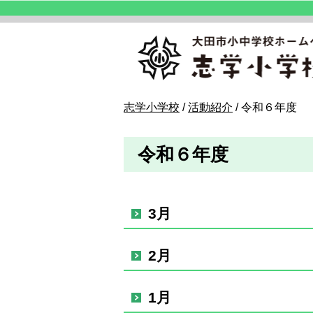
このページの本文へ
現
志学小学校
/
活動紹介
/
令和６年度
在
の
令和６年度
位
置：
3月
2月
1月