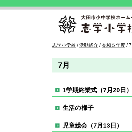
このページの本文へ
現
志学小学校
/
活動紹介
/
令和５年度
/
在
の
7月
位
置：
1学期終業式（7月20日
生活の様子
児童総会（7月13日）