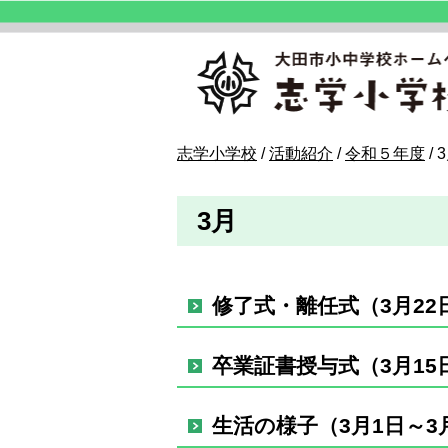
このページの本文へ
現
志学小学校
/
活動紹介
/
令和５年度
/
在
の
3月
位
置：
修了式・離任式（3月22
卒業証書授与式（3月15
生活の様子（3月1日～3