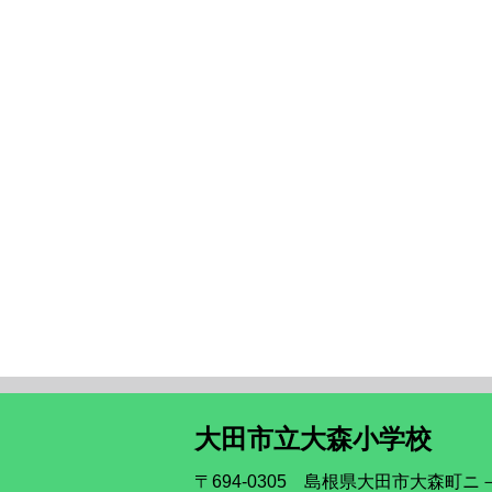
大田市立大森小学校
〒694‐0305 島根県大田市大森町ニ－