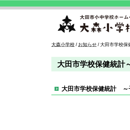
このページの本文へ
現
大森小学校
/
お知らせ
/
大田市学校保
在
の
大田市学校保健統計
位
置：
大田市学校保健統計 ～