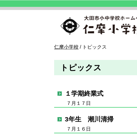
このページの本文へ
現
仁摩小学校
/
トピックス
在
の
トピックス
位
置：
１学期終業式
７月１７日
3年生 潮川清掃
７月１６日